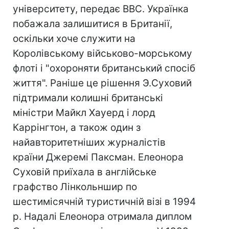
університету, передає ВВС. Українка
побажала залишитися в Британії,
оскільки хоче служити на
Королівському військово-морському
флоті і "охороняти британський спосіб
життя". Раніше це рішення Э.Суховий
підтримали колишні британські
міністри Майкл Хауерд і лорд
Каррінгтон, а також один з
найавторитетніших журналістів
країни Джеремі Паксман. Елеонора
Суховій приїхала в англійське
графство Лінкольншир по
шестимісячній туристичній візі в 1994
р. Надалі Елеонора отримала диплом