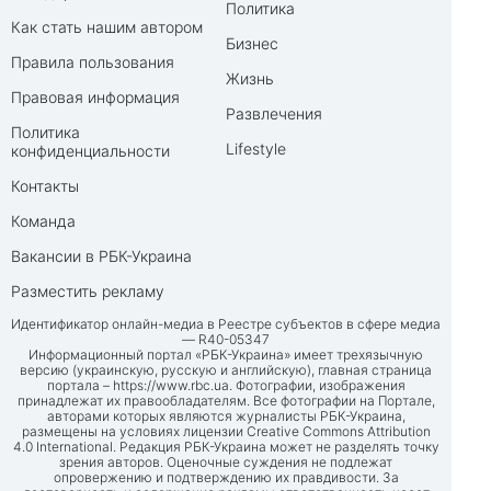
Политика
Как стать нашим автором
Бизнес
Правила пользования
Жизнь
Правовая информация
Развлечения
Политика
Lifestyle
конфиденциальности
Контакты
Команда
Вакансии в РБК-Украина
Разместить рекламу
Идентификатор онлайн-медиа в Реестре субъектов в сфере медиа
— R40-05347
Информационный портал «РБК-Украина» имеет трехязычную
версию (украинскую, русскую и английскую), главная страница
портала –
https://www.rbc.ua
. Фотографии, изображения
принадлежат их правообладателям. Все фотографии на Портале,
авторами которых являются журналисты РБК-Украина,
размещены на условиях лицензии Creative Commons Attribution
4.0 International. Редакция РБК-Украина может не разделять точку
зрения авторов. Оценочные суждения не подлежат
опровержению и подтверждению их правдивости. За