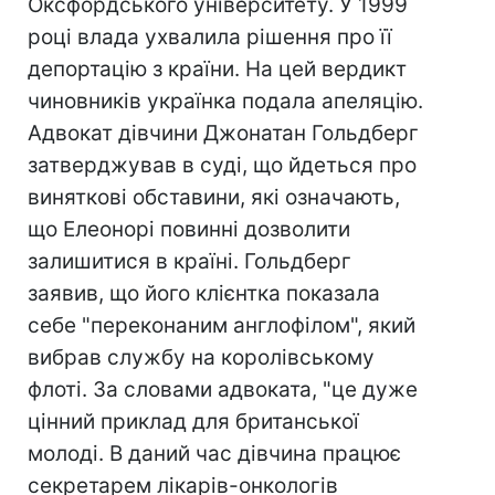
Оксфордського університету. У 1999
році влада ухвалила рішення про її
депортацію з країни. На цей вердикт
чиновників українка подала апеляцію.
Адвокат дівчини Джонатан Гольдберг
затверджував в суді, що йдеться про
виняткові обставини, які означають,
що Елеонорі повинні дозволити
залишитися в країні. Гольдберг
заявив, що його клієнтка показала
себе "переконаним англофілом", який
вибрав службу на королівському
флоті. За словами адвоката, "це дуже
цінний приклад для британської
молоді. В даний час дівчина працює
секретарем лікарів-онкологів