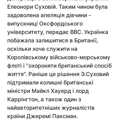
Елеонори Суховій. Таким чином була
задоволена апеляція дівчини -
випускниці Оксфордського
університету, передає ВВС. Українка
побажала залишитися в Британії,
оскільки хоче служити на
Королівському військово-морському
флоті і "охороняти британський спосіб
життя". Раніше це рішення Э.Суховий
підтримали колишні британські
міністри Майкл Хауерд і лорд
Каррінгтон, а також один з
найавторитетніших журналістів
країни Джеремі Паксман.