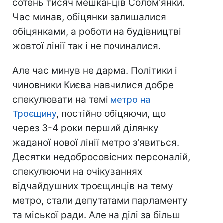
сотень тисяч мешканців Солом'янки.
Час минав, обіцянки залишалися
обіцянками, а роботи на будівництві
жовтої лінії так і не починалися.
Але час минув не дарма. Політики і
чиновники Києва навчилися добре
спекулювати на темі
метро на
Троєщину
, постійно обіцяючи, що
через 3-4 роки перший ділянку
жаданої нової лінії метро з'явиться.
Десятки недобросовісних персоналій,
спекулюючи на очікуваннях
відчайдушних троєщинців на тему
метро, стали депутатами парламенту
та міської ради. Але на ділі за більш