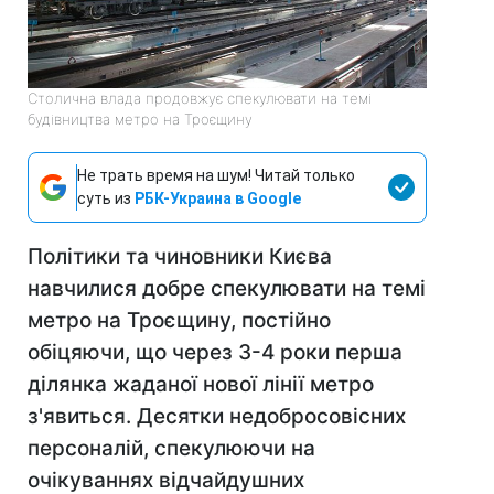
Столична влада продовжує спекулювати на темі
будівництва метро на Троєщину
Не трать время на шум! Читай только
суть из
РБК-Украина в Google
Політики та чиновники Києва
навчилися добре спекулювати на темі
метро на Троєщину, постійно
обіцяючи, що через 3-4 роки перша
ділянка жаданої нової лінії метро
з'явиться. Десятки недобросовісних
персоналій, спекулюючи на
очікуваннях відчайдушних