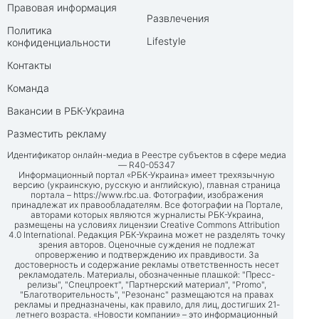
Правовая информация
Развлечения
Политика
Lifestyle
конфиденциальности
Контакты
Команда
Вакансии в РБК-Украина
Разместить рекламу
Идентификатор онлайн-медиа в Реестре субъектов в сфере медиа
— R40-05347
Информационный портал «РБК-Украина» имеет трехязычную
версию (украинскую, русскую и английскую), главная страница
портала –
https://www.rbc.ua
. Фотографии, изображения
принадлежат их правообладателям. Все фотографии на Портале,
авторами которых являются журналисты РБК-Украина,
размещены на условиях лицензии Creative Commons Attribution
4.0 International. Редакция РБК-Украина может не разделять точку
зрения авторов. Оценочные суждения не подлежат
опровержению и подтверждению их правдивости. За
достоверность и содержание рекламы ответственность несет
рекламодатель. Материалы, обозначенные плашкой: "Пресс-
релизы", "Спецпроект", "Партнерский материал", "Promo",
"Благотворительность", "Резонанс" размещаются на правах
рекламы и предназначены, как правило, для лиц, достигших 21-
летнего возраста. «Новости компании» – это информационный