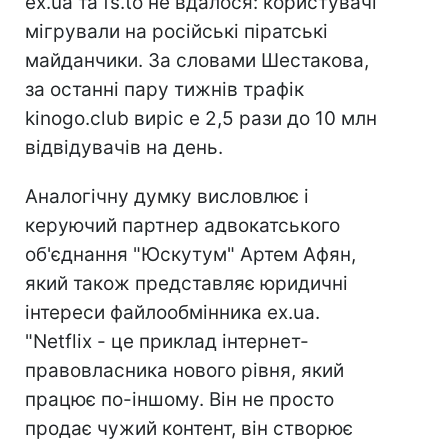
ex.ua та fs.to не вдалося: користувачі
мігрували на російські піратські
майданчики. За словами Шестакова,
за останні пару тижнів трафік
kinogo.club виріс e 2,5 рази до 10 млн
відвідувачів на день.
Аналогічну думку висловлює і
керуючий партнер адвокатського
об'єднання "Юскутум" Артем Афян,
який також представляє юридичні
інтереси файлообмінника ex.ua.
"Netflix - це приклад інтернет-
правовласника нового рівня, який
працює по-іншому. Він не просто
продає чужий контент, він створює