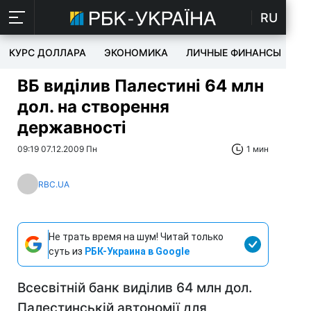
RU
КУРС ДОЛЛАРА
ЭКОНОМИКА
ЛИЧНЫЕ ФИНАНСЫ
T
ВБ виділив Палестині 64 млн
дол. на створення
державності
09:19 07.12.2009 Пн
1 мин
RBC.UA
Не трать время на шум! Читай только
суть из
РБК-Украина в Google
Всесвітній банк виділив 64 млн дол.
Палестинській автономії для