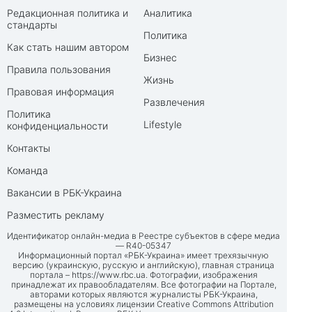
Редакционная политика и
Аналитика
стандарты
Политика
Как стать нашим автором
Бизнес
Правила пользования
Жизнь
Правовая информация
Развлечения
Политика
Lifestyle
конфиденциальности
Контакты
Команда
Вакансии в РБК-Украина
Разместить рекламу
Идентификатор онлайн-медиа в Реестре субъектов в сфере медиа
— R40-05347
Информационный портал «РБК-Украина» имеет трехязычную
версию (украинскую, русскую и английскую), главная страница
портала –
https://www.rbc.ua
. Фотографии, изображения
принадлежат их правообладателям. Все фотографии на Портале,
авторами которых являются журналисты РБК-Украина,
размещены на условиях лицензии Creative Commons Attribution