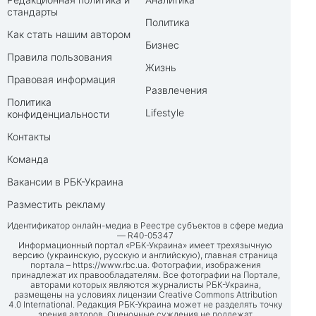
стандарты
Политика
Как стать нашим автором
Бизнес
Правила пользования
Жизнь
Правовая информация
Развлечения
Политика
Lifestyle
конфиденциальности
Контакты
Команда
Вакансии в РБК-Украина
Разместить рекламу
Идентификатор онлайн-медиа в Реестре субъектов в сфере медиа
— R40-05347
Информационный портал «РБК-Украина» имеет трехязычную
версию (украинскую, русскую и английскую), главная страница
портала –
https://www.rbc.ua
. Фотографии, изображения
принадлежат их правообладателям. Все фотографии на Портале,
авторами которых являются журналисты РБК-Украина,
размещены на условиях лицензии Creative Commons Attribution
4.0 International. Редакция РБК-Украина может не разделять точку
зрения авторов. Оценочные суждения не подлежат