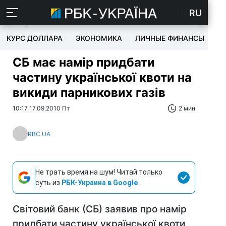
RU
КУРС ДОЛЛАРА
ЭКОНОМИКА
ЛИЧНЫЕ ФИНАНСЫ
T
СБ має намір придбати
частину української квоти на
викиди парникових газів
10:17 17.09.2010 Пт
2 мин
RBC.UA
Не трать время на шум! Читай только
суть из
РБК-Украина в Google
Світовий банк (СБ) заявив про намір
придбати частину української квоти