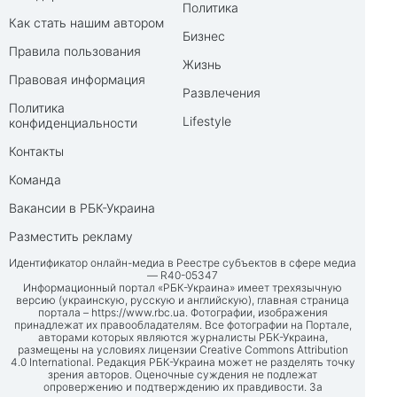
Политика
Как стать нашим автором
Бизнес
Правила пользования
Жизнь
Правовая информация
Развлечения
Политика
Lifestyle
конфиденциальности
Контакты
Команда
Вакансии в РБК-Украина
Разместить рекламу
Идентификатор онлайн-медиа в Реестре субъектов в сфере медиа
— R40-05347
Информационный портал «РБК-Украина» имеет трехязычную
версию (украинскую, русскую и английскую), главная страница
портала –
https://www.rbc.ua
. Фотографии, изображения
принадлежат их правообладателям. Все фотографии на Портале,
авторами которых являются журналисты РБК-Украина,
размещены на условиях лицензии Creative Commons Attribution
4.0 International. Редакция РБК-Украина может не разделять точку
зрения авторов. Оценочные суждения не подлежат
опровержению и подтверждению их правдивости. За