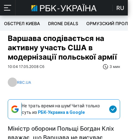
RU
ОБСТРЕЛ КИЕВА
DRONE DEALS
ОРМУЗСКИЙ ПРОЛИВ
Варшава сподівається на
активну участь США в
модернізації польської армії
10:04 17.05.2008 Сб
3 мин
RBC.UA
Не трать время на шум! Читай только
суть из
РБК-Украина в Google
Міністр оборони Польщі Богдан Кліх
вважає, що Варшава не висуває