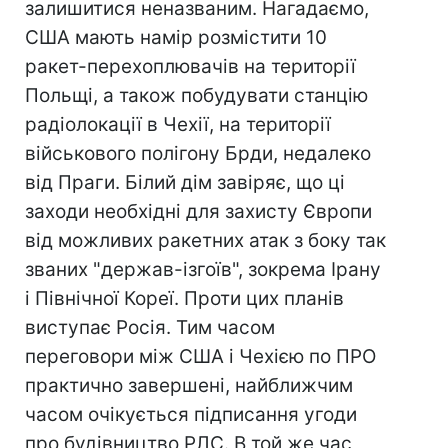
залишитися неназваним. Нагадаємо,
США мають намір розмістити 10
ракет-перехоплювачів на території
Польщі, а також побудувати станцію
радіолокації в Чехії, на території
військового полігону Брди, недалеко
від Праги. Білий дім завіряє, що ці
заходи необхідні для захисту Європи
від можливих ракетних атак з боку так
званих "держав-ізгоїв", зокрема Ірану
і Північної Кореї. Проти цих планів
виступає Росія. Тим часом
переговори між США і Чехією по ПРО
практично завершені, найближчим
часом очікується підписання угоди
про будівництво РЛС. В той же час