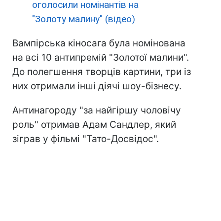
оголосили номінантів на
"Золоту малину" (відео)
Вампірська кіносага була номінована
на всі 10 антипремій "Золотої малини".
До полегшення творців картини, три із
них отримали інші діячі шоу-бізнесу.
Антинагороду "за найгіршу чоловічу
роль" отримав Адам Сандлер, який
зіграв у фільмі "Тато-Досвідос".