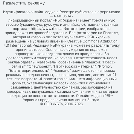
Разместить рекламу
Идентификатор онлайн-медиа в Реестре субъектов в сфере медиа
— R40-05347
Информационный портал «РБК-Украина» имеет трехязычную
версию (украинскую, русскую и английскую), главная страница
портала –
https://www.rbc.ua
. Фотографии, изображения
принадлежат их правообладателям. Все фотографии на Портале,
авторами которых являются журналисты РБК-Украина,
размещены на условиях лицензии Creative Commons Attribution
4.0 International. Редакция РБК-Украина может не разделять точку
зрения авторов. Оценочные суждения не подлежат
опровержению и подтверждению их правдивости. За
достоверность и содержание рекламы ответственность несет
рекламодатель. Материалы, обозначенные плашкой: "Пресс-
релизы", "Спецпроект", "Партнерский материал", "Promo",
"Благотворительность", "Резонанс" размещаются на правах
рекламы и предназначены, как правило, для лиц, достигших 21-
летнего возраста. «Новости компании» – это информационный
формат, охватывающий новости, события и объявления,
связанные с деятельностью компаний, базирующиеся на
прессрелизах, выпускаемых самими компаниями, и за которые
редакция не несет ответственности. Онлайн-медиа «РБК-
Украина» предназначено для лиц от 21 года.
© ООО «УБТ», 2006-2026.