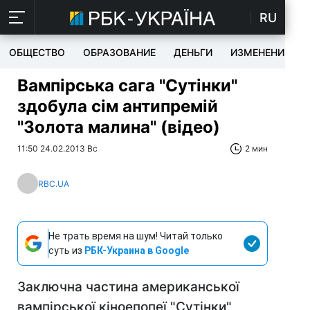
RU
ОБЩЕСТВО
ОБРАЗОВАНИЕ
ДЕНЬГИ
ИЗМЕНЕНИЯ
Вампірська сага "Сутінки"
здобула сім антипремій
"Золота малина" (відео)
11:50 24.02.2013 Вс
2 мин
RBC.UA
Не трать время на шум! Читай только
суть из
РБК-Украина в Google
Заключна частина американської
вампірської кіноепопеї "Сутінки"