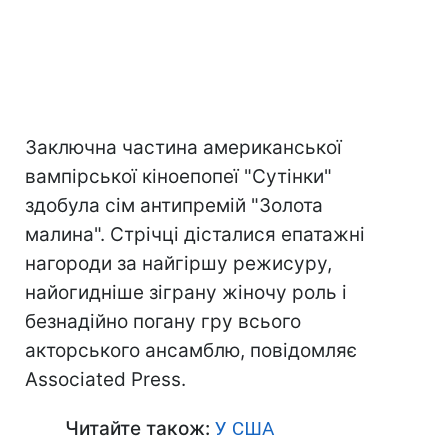
Заключна частина американської
вампірської кіноепопеї "Сутінки"
здобула сім антипремій "Золота
малина". Стрічці дісталися епатажні
нагороди за найгіршу режисуру,
найогидніше зіграну жіночу роль і
безнадійно погану гру всього
акторського ансамблю, повідомляє
Associated Press.
Читайте також:
У США