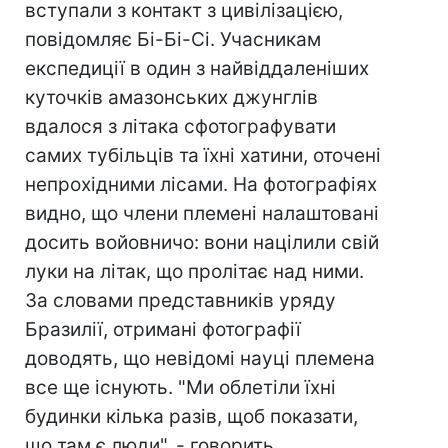
вступали з контакт з цивілізацією,
повідомляє Бі-Бі-Сі. Учасникам
експедиції в один з найвіддаленіших
куточків амазонських джунглів
вдалося з літака сфотографувати
самих тубільців та їхні хатини, оточені
непрохідними лісами. На фотографіях
видно, що члени племені налаштовані
досить войовничо: вони націлили свій
луки на літак, що пролітає над ними.
За словами представників уряду
Бразилії, отримані фотографії
доводять, що невідомі науці племена
все ще існують. "Ми облетіли їхні
будинки кілька разів, щоб показати,
що там є люди", - говорить