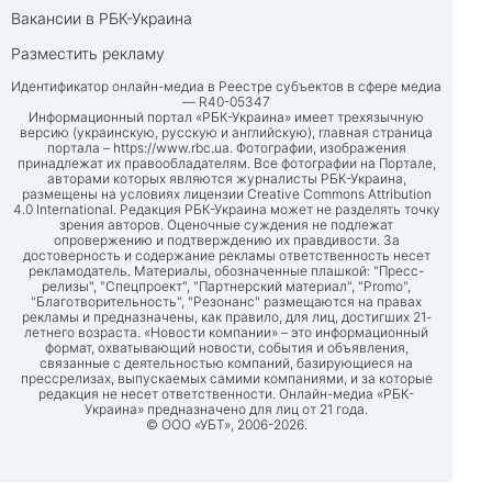
Вакансии в РБК-Украина
Разместить рекламу
Идентификатор онлайн-медиа в Реестре субъектов в сфере медиа
— R40-05347
Информационный портал «РБК-Украина» имеет трехязычную
версию (украинскую, русскую и английскую), главная страница
портала –
https://www.rbc.ua
. Фотографии, изображения
принадлежат их правообладателям. Все фотографии на Портале,
авторами которых являются журналисты РБК-Украина,
размещены на условиях лицензии Creative Commons Attribution
4.0 International. Редакция РБК-Украина может не разделять точку
зрения авторов. Оценочные суждения не подлежат
опровержению и подтверждению их правдивости. За
достоверность и содержание рекламы ответственность несет
рекламодатель. Материалы, обозначенные плашкой: "Пресс-
релизы", "Спецпроект", "Партнерский материал", "Promo",
"Благотворительность", "Резонанс" размещаются на правах
рекламы и предназначены, как правило, для лиц, достигших 21-
летнего возраста. «Новости компании» – это информационный
формат, охватывающий новости, события и объявления,
связанные с деятельностью компаний, базирующиеся на
прессрелизах, выпускаемых самими компаниями, и за которые
редакция не несет ответственности. Онлайн-медиа «РБК-
Украина» предназначено для лиц от 21 года.
© ООО «УБТ», 2006-2026.