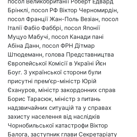
посол Великобританії Роберт Едвард
Брінклі, посол РФ Віктор Черномирдін,
посол Франції Жан-Поль Везіан, посол
Італії Фабіо Фаббрі, посол Японії
Муцуо Мабучі, посол Канади пані
Абіна Данн, посол ФРН Дітмар
Штюдеманн, голова Представництва
Європейської Комісії в Україні Йєн
Боуг. З української сторони були
присутні прем'єр-міністр Юрій
Єхануров, міністр закордонних справ
Борис Тарасюк, міністр з питань
надзвичайних ситуацій та у справах
захисту населення від наслідків
Чорнобильської катастрофи Віктор
Балога, заступник глави Секретаріату