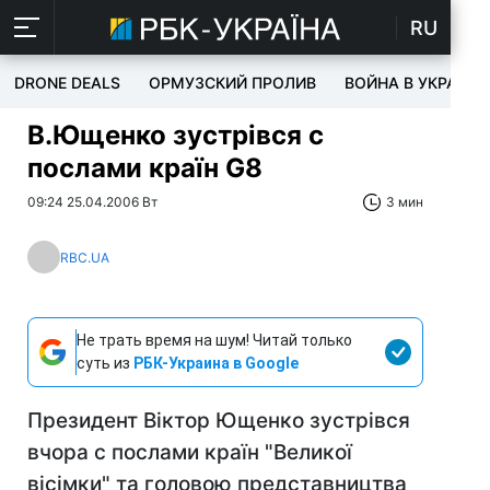
RU
DRONE DEALS
ОРМУЗСКИЙ ПРОЛИВ
ВОЙНА В УКРАИНЕ
В.Ющенко зустрівся с
послами країн G8
09:24 25.04.2006 Вт
3 мин
RBC.UA
Не трать время на шум! Читай только
суть из
РБК-Украина в Google
Президент Віктор Ющенко зустрівся
вчора с послами країн "Великої
вісімки" та головою представництва