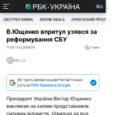
RU
ОБСТРЕЛ КИЕВА
DRONE DEALS
ОРМУЗСКИЙ ПРОЛИВ
В.Ющенко впритул узявся за
реформування СБУ
11:00 11.12.2006 Пн
3 мин
RBC.UA
Не трать время на шум! Читай только
суть из
РБК-Украина в Google
Президент України Віктор Ющенко
викликав на килим представників
силових відомств. Швидше за все,