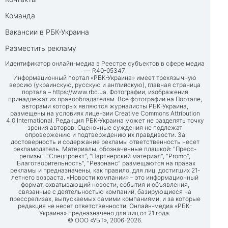
Команда
Вакансии в РБК-Украина
Разместить рекламу
Идентификатор онлайн-медиа в Реестре субъектов в сфере медиа
— R40-05347
Информационный портал «РБК-Украина» имеет трехязычную
версию (украинскую, русскую и английскую), главная страница
портала –
https://www.rbc.ua
. Фотографии, изображения
принадлежат их правообладателям. Все фотографии на Портале,
авторами которых являются журналисты РБК-Украина,
размещены на условиях лицензии Creative Commons Attribution
4.0 International. Редакция РБК-Украина может не разделять точку
зрения авторов. Оценочные суждения не подлежат
опровержению и подтверждению их правдивости. За
достоверность и содержание рекламы ответственность несет
рекламодатель. Материалы, обозначенные плашкой: "Пресс-
релизы", "Спецпроект", "Партнерский материал", "Promo",
"Благотворительность", "Резонанс" размещаются на правах
рекламы и предназначены, как правило, для лиц, достигших 21-
летнего возраста. «Новости компании» – это информационный
формат, охватывающий новости, события и объявления,
связанные с деятельностью компаний, базирующиеся на
прессрелизах, выпускаемых самими компаниями, и за которые
редакция не несет ответственности. Онлайн-медиа «РБК-
Украина» предназначено для лиц от 21 года.
© ООО «УБТ», 2006-2026.