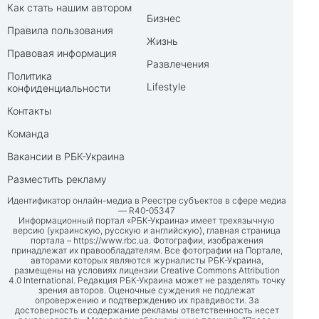
Как стать нашим автором
Бизнес
Правила пользования
Жизнь
Правовая информация
Развлечения
Политика
Lifestyle
конфиденциальности
Контакты
Команда
Вакансии в РБК-Украина
Разместить рекламу
Идентификатор онлайн-медиа в Реестре субъектов в сфере медиа
— R40-05347
Информационный портал «РБК-Украина» имеет трехязычную
версию (украинскую, русскую и английскую), главная страница
портала –
https://www.rbc.ua
. Фотографии, изображения
принадлежат их правообладателям. Все фотографии на Портале,
авторами которых являются журналисты РБК-Украина,
размещены на условиях лицензии Creative Commons Attribution
4.0 International. Редакция РБК-Украина может не разделять точку
зрения авторов. Оценочные суждения не подлежат
опровержению и подтверждению их правдивости. За
достоверность и содержание рекламы ответственность несет