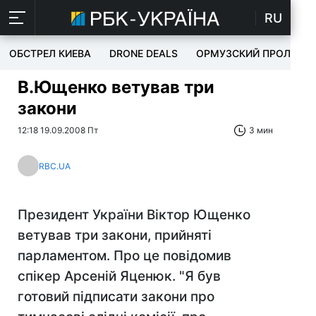
RU
ОБСТРЕЛ КИЕВА
DRONE DEALS
ОРМУЗСКИЙ ПРОЛИВ
В.Ющенко ветував три
закони
12:18 19.09.2008 Пт
3 мин
RBC.UA
Президент України Віктор Ющенко
ветував три закони, прийняті
парламентом. Про це повідомив
спікер Арсеній Яценюк. "Я був
готовий підписати закони про