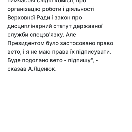
тимчасові слідчі комісії, про
організацію роботи і діяльності
Верховної Ради і закон про
дисциплінарний статут державної
служби спецзв'язку. Але
Президентом було застосовано право
вето, і я не маю права їх підписувати.
Буде подолано вето - підпишу", -
сказав А.Яценюк.