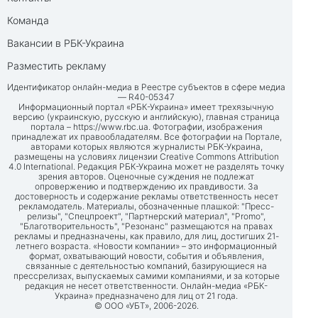
Команда
Вакансии в РБК-Украина
Разместить рекламу
Идентификатор онлайн-медиа в Реестре субъектов в сфере медиа
— R40-05347
Информационный портал «РБК-Украина» имеет трехязычную
версию (украинскую, русскую и английскую), главная страница
портала –
https://www.rbc.ua
. Фотографии, изображения
принадлежат их правообладателям. Все фотографии на Портале,
авторами которых являются журналисты РБК-Украина,
размещены на условиях лицензии Creative Commons Attribution
4.0 International. Редакция РБК-Украина может не разделять точку
зрения авторов. Оценочные суждения не подлежат
опровержению и подтверждению их правдивости. За
достоверность и содержание рекламы ответственность несет
рекламодатель. Материалы, обозначенные плашкой: "Пресс-
релизы", "Спецпроект", "Партнерский материал", "Promo",
"Благотворительность", "Резонанс" размещаются на правах
рекламы и предназначены, как правило, для лиц, достигших 21-
летнего возраста. «Новости компании» – это информационный
формат, охватывающий новости, события и объявления,
связанные с деятельностью компаний, базирующиеся на
прессрелизах, выпускаемых самими компаниями, и за которые
редакция не несет ответственности. Онлайн-медиа «РБК-
Украина» предназначено для лиц от 21 года.
© ООО «УБТ», 2006-2026.