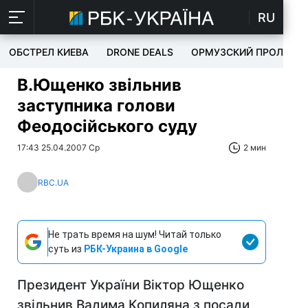
RU
ОБСТРЕЛ КИЕВА
DRONE DEALS
ОРМУЗСКИЙ ПРОЛИВ
В.Ющенко звільнив
заступника голови
Феодосійського суду
17:43 25.04.2007 Ср
2 мин
RBC.UA
Не трать время на шум! Читай только
суть из
РБК-Украина в Google
Президент України Віктор Ющенко
звільнив Вадима Копиляна з посади