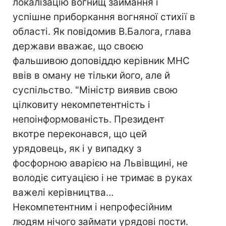
локалізацію вогнищ займання і
успішне приборкання вогняної стихії в
області. Як повідомив В.Балога, глава
держави вважає, що своєю
фальшивою доповіддю керівник МНС
ввів в оману не тільки його, але й
суспільство. "Міністр виявив свою
цілковиту некомпетентність і
непоінформованість. Президент
вкотре переконався, що цей
урядовець, як і у випадку з
фосфорною аварією на Львівщині, не
володіє ситуацією і не тримає в руках
важелі керівництва…
Некомпетентним і непрофесійним
людям нічого займати урядові пости.