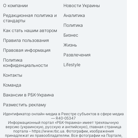
О компании
Новости Украины
Редакционная политика и
Аналитика
стандарты
Политика
Как стать нашим автором
Бизнес
Правила пользования
Жизнь
Правовая информация
Развлечения
Политика
Lifestyle
конфиденциальности
Контакты
Команда
Вакансии в РБК-Украина
Разместить рекламу
Идентификатор онлайн-медиа в Реестре субъектов в сфере медиа
— R40-05347
Информационный портал «РБК-Украина» имеет трехязычную
версию (украинскую, русскую и английскую), главная страница
портала –
https://www.rbc.ua
. Фотографии, изображения
принадлежат их правообладателям. Все фотографии на Портале,