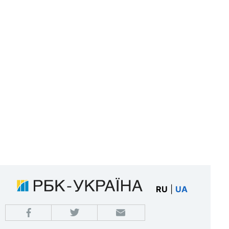
RU
|
UA