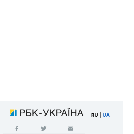
RU
|
UA