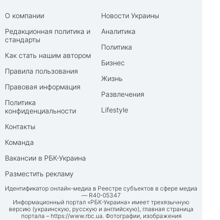
О компании
Новости Украины
Редакционная политика и
Аналитика
стандарты
Политика
Как стать нашим автором
Бизнес
Правила пользования
Жизнь
Правовая информация
Развлечения
Политика
Lifestyle
конфиденциальности
Контакты
Команда
Вакансии в РБК-Украина
Разместить рекламу
Идентификатор онлайн-медиа в Реестре субъектов в сфере медиа
— R40-05347
Информационный портал «РБК-Украина» имеет трехязычную
версию (украинскую, русскую и английскую), главная страница
портала –
https://www.rbc.ua
. Фотографии, изображения