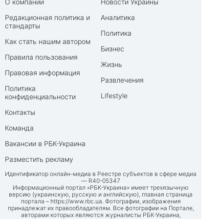
О компании
Новости Украины
Редакционная политика и
Аналитика
стандарты
Политика
Как стать нашим автором
Бизнес
Правила пользования
Жизнь
Правовая информация
Развлечения
Политика
Lifestyle
конфиденциальности
Контакты
Команда
Вакансии в РБК-Украина
Разместить рекламу
Идентификатор онлайн-медиа в Реестре субъектов в сфере медиа
— R40-05347
Информационный портал «РБК-Украина» имеет трехязычную
версию (украинскую, русскую и английскую), главная страница
портала –
https://www.rbc.ua
. Фотографии, изображения
принадлежат их правообладателям. Все фотографии на Портале,
авторами которых являются журналисты РБК-Украина,