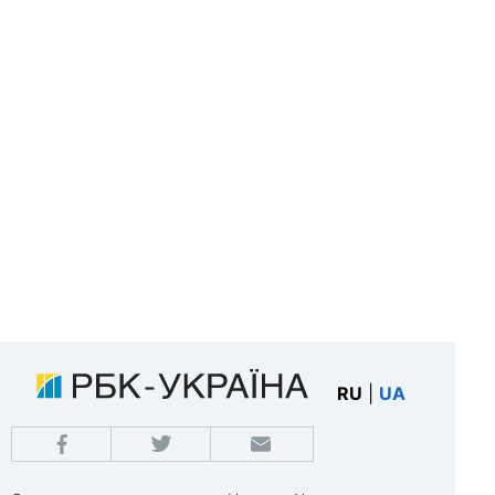
RU
|
UA