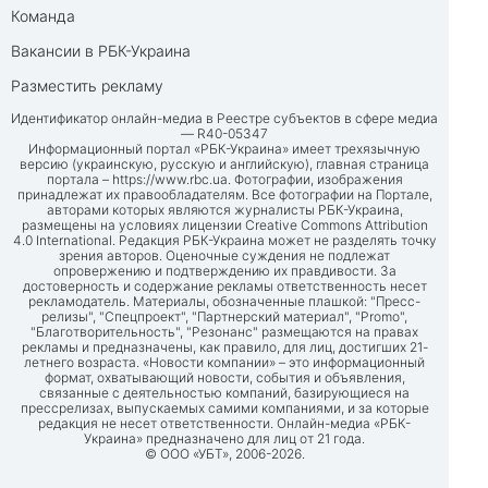
Команда
Вакансии в РБК-Украина
Разместить рекламу
Идентификатор онлайн-медиа в Реестре субъектов в сфере медиа
— R40-05347
Информационный портал «РБК-Украина» имеет трехязычную
версию (украинскую, русскую и английскую), главная страница
портала –
https://www.rbc.ua
. Фотографии, изображения
принадлежат их правообладателям. Все фотографии на Портале,
авторами которых являются журналисты РБК-Украина,
размещены на условиях лицензии Creative Commons Attribution
4.0 International. Редакция РБК-Украина может не разделять точку
зрения авторов. Оценочные суждения не подлежат
опровержению и подтверждению их правдивости. За
достоверность и содержание рекламы ответственность несет
рекламодатель. Материалы, обозначенные плашкой: "Пресс-
релизы", "Спецпроект", "Партнерский материал", "Promo",
"Благотворительность", "Резонанс" размещаются на правах
рекламы и предназначены, как правило, для лиц, достигших 21-
летнего возраста. «Новости компании» – это информационный
формат, охватывающий новости, события и объявления,
связанные с деятельностью компаний, базирующиеся на
прессрелизах, выпускаемых самими компаниями, и за которые
редакция не несет ответственности. Онлайн-медиа «РБК-
Украина» предназначено для лиц от 21 года.
© ООО «УБТ», 2006-2026.