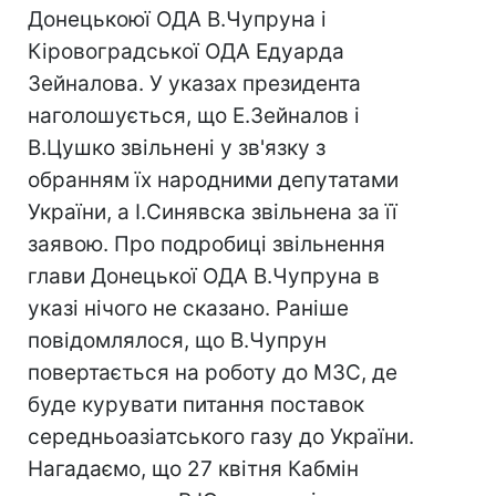
Донецькоюї ОДА В.Чупруна і
Кіровоградської ОДА Едуарда
Зейналова. У указах президента
наголошується, що Е.Зейналов і
В.Цушко звільнені у зв'язку з
обранням їх народними депутатами
України, а І.Синявска звільнена за її
заявою. Про подробиці звільнення
глави Донецької ОДА В.Чупруна в
указі нічого не сказано. Раніше
повідомлялося, що В.Чупрун
повертається на роботу до МЗС, де
буде курувати питання поставок
середньоазіатського газу до України.
Нагадаємо, що 27 квітня Кабмін