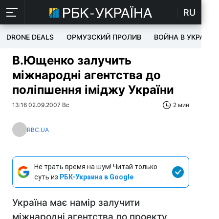
RU
DRONE DEALS
ОРМУЗСКИЙ ПРОЛИВ
ВОЙНА В УКРАИНЕ
В.Ющенко залучить
міжнародні агентства до
поліпшення іміджу України
13:16 02.09.2007 Вс
2 мин
RBC.UA
Не трать время на шум! Читай только
суть из
РБК-Украина в Google
Україна має намір залучити
міжнародні агентства до проекту