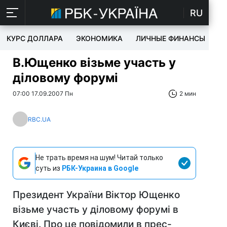
RU
КУРС ДОЛЛАРА
ЭКОНОМИКА
ЛИЧНЫЕ ФИНАНСЫ
T
В.Ющенко візьме участь у
діловому форумі
07:00 17.09.2007 Пн
2 мин
RBC.UA
Не трать время на шум! Читай только
суть из
РБК-Украина в Google
Президент України Віктор Ющенко
візьме участь у діловому форумі в
Києві. Про це повідомили в прес-