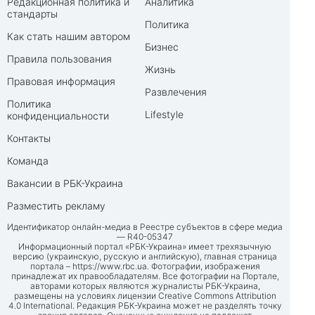
Редакционная политика и
Аналитика
стандарты
Политика
Как стать нашим автором
Бизнес
Правила пользования
Жизнь
Правовая информация
Развлечения
Политика
Lifestyle
конфиденциальности
Контакты
Команда
Вакансии в РБК-Украина
Разместить рекламу
Идентификатор онлайн-медиа в Реестре субъектов в сфере медиа
— R40-05347
Информационный портал «РБК-Украина» имеет трехязычную
версию (украинскую, русскую и английскую), главная страница
портала –
https://www.rbc.ua
. Фотографии, изображения
принадлежат их правообладателям. Все фотографии на Портале,
авторами которых являются журналисты РБК-Украина,
размещены на условиях лицензии Creative Commons Attribution
4.0 International. Редакция РБК-Украина может не разделять точку