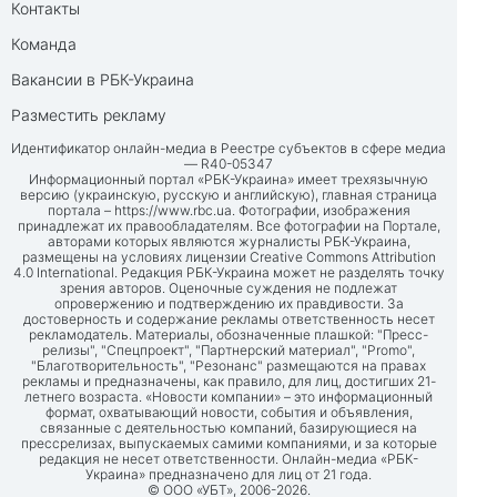
Контакты
Команда
Вакансии в РБК-Украина
Разместить рекламу
Идентификатор онлайн-медиа в Реестре субъектов в сфере медиа
— R40-05347
Информационный портал «РБК-Украина» имеет трехязычную
версию (украинскую, русскую и английскую), главная страница
портала –
https://www.rbc.ua
. Фотографии, изображения
принадлежат их правообладателям. Все фотографии на Портале,
авторами которых являются журналисты РБК-Украина,
размещены на условиях лицензии Creative Commons Attribution
4.0 International. Редакция РБК-Украина может не разделять точку
зрения авторов. Оценочные суждения не подлежат
опровержению и подтверждению их правдивости. За
достоверность и содержание рекламы ответственность несет
рекламодатель. Материалы, обозначенные плашкой: "Пресс-
релизы", "Спецпроект", "Партнерский материал", "Promo",
"Благотворительность", "Резонанс" размещаются на правах
рекламы и предназначены, как правило, для лиц, достигших 21-
летнего возраста. «Новости компании» – это информационный
формат, охватывающий новости, события и объявления,
связанные с деятельностью компаний, базирующиеся на
прессрелизах, выпускаемых самими компаниями, и за которые
редакция не несет ответственности. Онлайн-медиа «РБК-
Украина» предназначено для лиц от 21 года.
© ООО «УБТ», 2006-2026.