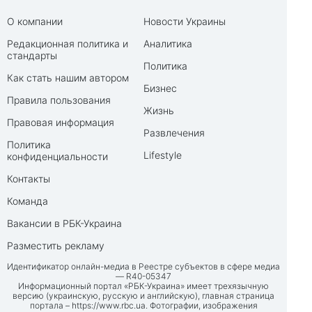
О компании
Новости Украины
Редакционная политика и
Аналитика
стандарты
Политика
Как стать нашим автором
Бизнес
Правила пользования
Жизнь
Правовая информация
Развлечения
Политика
Lifestyle
конфиденциальности
Контакты
Команда
Вакансии в РБК-Украина
Разместить рекламу
Идентификатор онлайн-медиа в Реестре субъектов в сфере медиа
— R40-05347
Информационный портал «РБК-Украина» имеет трехязычную
версию (украинскую, русскую и английскую), главная страница
портала –
https://www.rbc.ua
. Фотографии, изображения