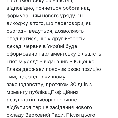
парламентську більшість і,
відповідно, почнеться робота над
формуванням нового уряду. "Я
виходжу з того, що переговори, які
сьогодні ведуться, дозволяють
сподіватися, що у другій-третій
декаді червня в Україні буде
сформовано парламентську більшість
і потім уряд", - відзначив В.Ющенко.
Глава держави пояснив свою позицію
тим, що, згідно чинному
законодавству, протягом 30 днів з
моменту публікації офіційних
результатів виборів повинне
відбутися перше засідання нового
складу Верховної Ради. Після цього