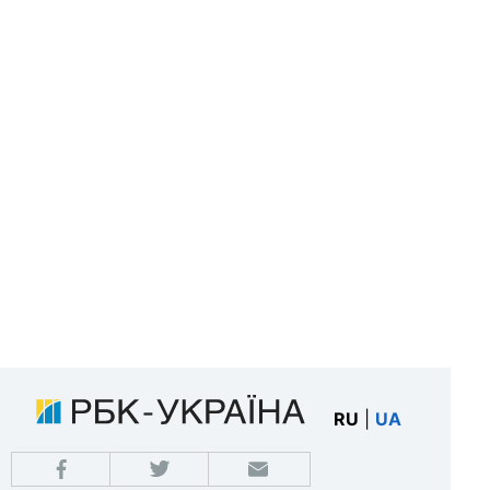
RU
|
UA