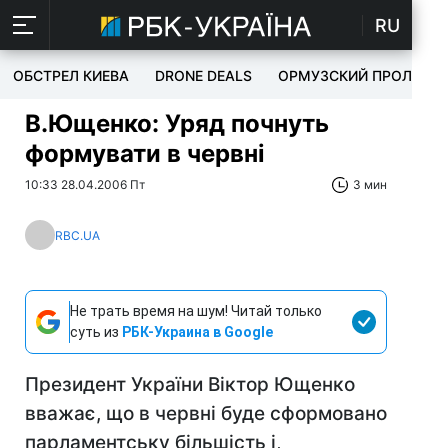
RU
ОБСТРЕЛ КИЕВА
DRONE DEALS
ОРМУЗСКИЙ ПРОЛИВ
В.Ющенко: Уряд почнуть
формувати в червні
10:33 28.04.2006 Пт
3 мин
RBC.UA
Не трать время на шум! Читай только
суть из
РБК-Украина в Google
Президент України Віктор Ющенко
вважає, що в червні буде сформовано
парламентську більшість і,