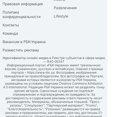
Правовая информация
Развлечения
Политика
Lifestyle
конфиденциальности
Контакты
Команда
Вакансии в РБК-Украина
Разместить рекламу
Идентификатор онлайн-медиа в Реестре субъектов в сфере медиа
— R40-05347
Информационный портал «РБК-Украина» имеет трехязычную
версию (украинскую, русскую и английскую), главная страница
портала –
https://www.rbc.ua
. Фотографии, изображения
принадлежат их правообладателям. Все фотографии на Портале,
авторами которых являются журналисты РБК-Украина,
размещены на условиях лицензии Creative Commons Attribution
4.0 International. Редакция РБК-Украина может не разделять точку
зрения авторов. Оценочные суждения не подлежат
опровержению и подтверждению их правдивости. За
достоверность и содержание рекламы ответственность несет
рекламодатель. Материалы, обозначенные плашкой: "Пресс-
релизы", "Спецпроект", "Партнерский материал", "Promo",
"Благотворительность", "Резонанс" размещаются на правах
рекламы и предназначены, как правило, для лиц, достигших 21-
летнего возраста. «Новости компании» – это информационный