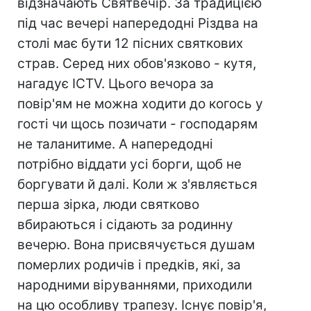
відзначають Святвечір. За традицією
під час вечері напередодні Різдва на
столі має бути 12 пісних святкових
страв. Серед них обов'язково - кутя,
нагадує ICTV. Цього вечора за
повір'ям не можна ходити до когось у
гості чи щось позичати - господарям
не таланитиме. А напередодні
потрібно віддати усі борги, щоб не
боргувати й далі. Коли ж з'являється
перша зірка, люди святково
вбираються і сідають за родинну
вечерю. Вона присвячується душам
померлих родичів і предків, які, за
народними віруваннями, приходили
на цю особливу трапезу. Існує повір'я,