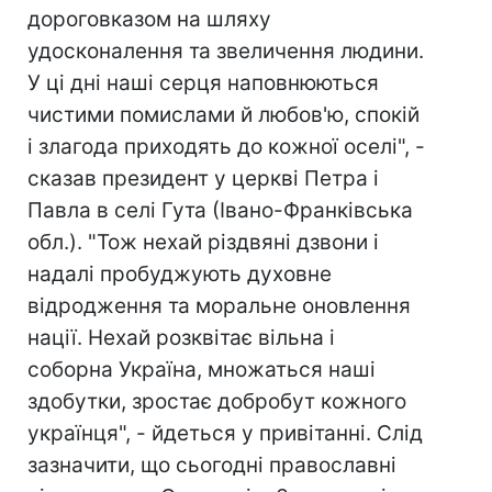
дороговказом на шляху
удосконалення та звеличення людини.
У ці дні наші серця наповнюються
чистими помислами й любов'ю, спокій
і злагода приходять до кожної оселі", -
сказав президент у церкві Петра і
Павла в селі Гута (Івано-Франківська
обл.). "Тож нехай різдвяні дзвони і
надалі пробуджують духовне
відродження та моральне оновлення
нації. Нехай розквітає вільна і
соборна Україна, множаться наші
здобутки, зростає добробут кожного
українця", - йдеться у привітанні. Слід
зазначити, що сьогодні православні