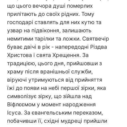
що цього вечора душі померлих
прилітають до своїх рідних. Тому
господарі ставлять для них кутю та
узвар на підвіконня, залишають
немитими тарілки та ложки. Святвечір
буває двічі в рік - напередодні Різдва
Христова і свята Хрещення. За
традицією, цього дня, прийшовши з
храму після вранішньої служби,
віруючі утримуються від прийняття
їжі до появи на небі першої зірки, яка
символізує зірку, що зійшла над
Віфлєємом у момент народження
Ісуса. За євангельським переказом,
побачивши її, східні мудреці прийшли