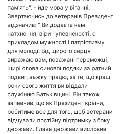
пам'ять", - йде мова у вітанні.
Звертаючись до ветеранів Президент
відзначив: “ Ви додаєте нам
натхнення, віри і упевненості, є
прикладом мужності і патріотизму
для молоді. Від щирого серця
виражаю вам, поважані переможці,
щирі слова синової подяки за ратний
подвиг, важку працю, за те, що кращі
роки свого життя ви віддали
служінню Батьківщині. Він також
запевнив, що як Президент країни,
робитиме все для того, щоб ветерани
відчували постійну підтримку з боку
держави. Глава держави висловив