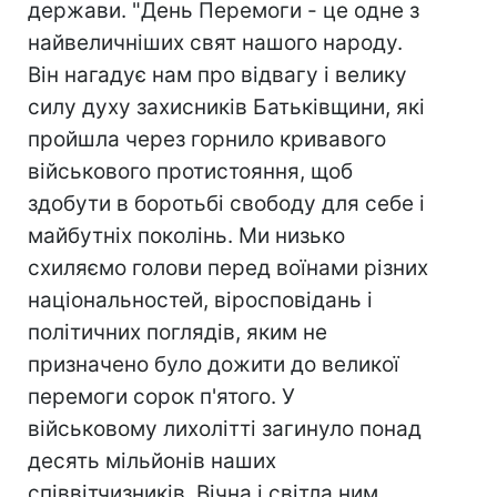
держави. "День Перемоги - це одне з
найвеличніших свят нашого народу.
Він нагадує нам про відвагу і велику
силу духу захисників Батьківщини, які
пройшла через горнило кривавого
військового протистояння, щоб
здобути в боротьбі свободу для себе і
майбутніх поколінь. Ми низько
схиляємо голови перед воїнами різних
національностей, віросповідань і
політичних поглядів, яким не
призначено було дожити до великої
перемоги сорок п'ятого. У
військовому лихолітті загинуло понад
десять мільйонів наших
співвітчизників. Вічна і світла ним