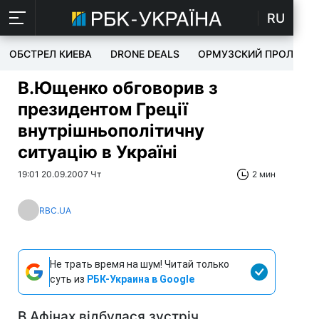
RU
ОБСТРЕЛ КИЕВА
DRONE DEALS
ОРМУЗСКИЙ ПРОЛИВ
В.Ющенко обговорив з
президентом Греції
внутрішньополітичну
ситуацію в Україні
19:01 20.09.2007 Чт
2 мин
RBC.UA
Не трать время на шум! Читай только
суть из
РБК-Украина в Google
В Афінах відбулася зустріч