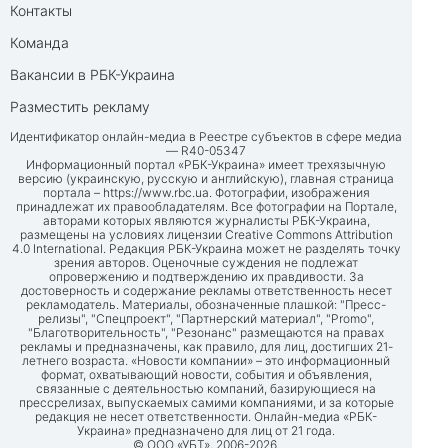
Контакты
Команда
Вакансии в РБК-Украина
Разместить рекламу
Идентификатор онлайн-медиа в Реестре субъектов в сфере медиа
— R40-05347
Информационный портал «РБК-Украина» имеет трехязычную
версию (украинскую, русскую и английскую), главная страница
портала –
https://www.rbc.ua
. Фотографии, изображения
принадлежат их правообладателям. Все фотографии на Портале,
авторами которых являются журналисты РБК-Украина,
размещены на условиях лицензии Creative Commons Attribution
4.0 International. Редакция РБК-Украина может не разделять точку
зрения авторов. Оценочные суждения не подлежат
опровержению и подтверждению их правдивости. За
достоверность и содержание рекламы ответственность несет
рекламодатель. Материалы, обозначенные плашкой: "Пресс-
релизы", "Спецпроект", "Партнерский материал", "Promo",
"Благотворительность", "Резонанс" размещаются на правах
рекламы и предназначены, как правило, для лиц, достигших 21-
летнего возраста. «Новости компании» – это информационный
формат, охватывающий новости, события и объявления,
связанные с деятельностью компаний, базирующиеся на
прессрелизах, выпускаемых самими компаниями, и за которые
редакция не несет ответственности. Онлайн-медиа «РБК-
Украина» предназначено для лиц от 21 года.
© ООО «УБТ», 2006-2026.