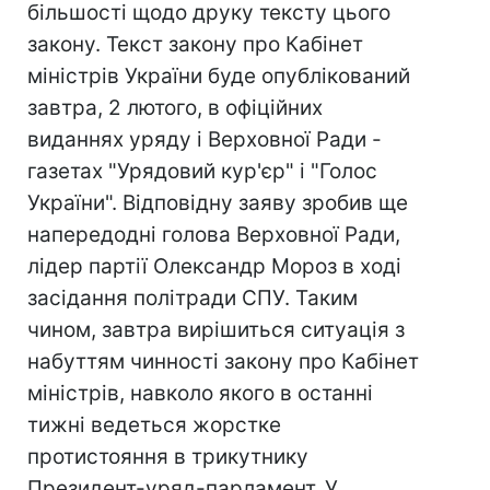
більшості щодо друку тексту цього
закону. Текст закону про Кабінет
міністрів України буде опублікований
завтра, 2 лютого, в офіційних
виданнях уряду і Верховної Ради -
газетах "Урядовий кур'єр" і "Голос
України". Відповідну заяву зробив ще
напередодні голова Верховної Ради,
лідер партії Олександр Мороз в ході
засідання політради СПУ. Таким
чином, завтра вирішиться ситуація з
набуттям чинності закону про Кабінет
міністрів, навколо якого в останні
тижні ведеться жорстке
протистояння в трикутнику
Президент-уряд-парламент. У