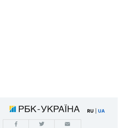
RU
|
UA