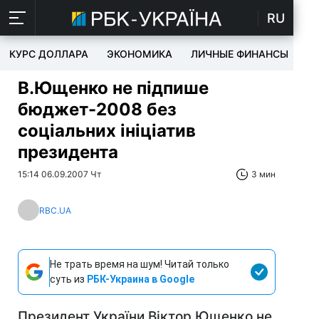
RU
КУРС ДОЛЛАРА
ЭКОНОМИКА
ЛИЧНЫЕ ФИНАНСЫ
T
В.Ющенко не підпише
бюджет-2008 без
соціальних ініціатив
президента
15:14 06.09.2007 Чт
3 мин
RBC.UA
Не трать время на шум! Читай только
суть из
РБК-Украина в Google
Президент України Віктор Ющенко не