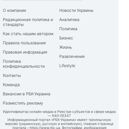
О компании
Новости Украины
Редакционная политика и
Аналитика
стандарты
Политика
Как стать нашим автором
Бизнес
Правила пользования
Жизнь
Правовая информация
Развлечения
Политика
Lifestyle
конфиденциальности
Контакты
Команда
Вакансии в РБК-Украина
Разместить рекламу
Идентификатор онлайн-медиа в Реестре субъектов в сфере медиа
— R40-05347
Информационный портал «РБК-Украина» имеет трехязычную
версию (украинскую, русскую и английскую), главная страница
портала –
https://www.rbc.ua
. Фотографии, изображения