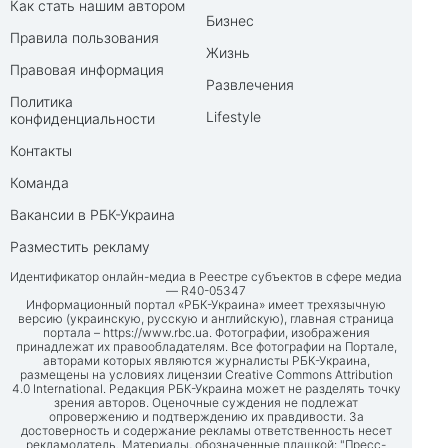
Как стать нашим автором
Бизнес
Правила пользования
Жизнь
Правовая информация
Развлечения
Политика
Lifestyle
конфиденциальности
Контакты
Команда
Вакансии в РБК-Украина
Разместить рекламу
Идентификатор онлайн-медиа в Реестре субъектов в сфере медиа
— R40-05347
Информационный портал «РБК-Украина» имеет трехязычную
версию (украинскую, русскую и английскую), главная страница
портала –
https://www.rbc.ua
. Фотографии, изображения
принадлежат их правообладателям. Все фотографии на Портале,
авторами которых являются журналисты РБК-Украина,
размещены на условиях лицензии Creative Commons Attribution
4.0 International. Редакция РБК-Украина может не разделять точку
зрения авторов. Оценочные суждения не подлежат
опровержению и подтверждению их правдивости. За
достоверность и содержание рекламы ответственность несет
рекламодатель. Материалы, обозначенные плашкой: "Пресс-