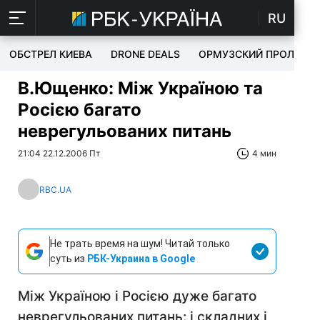
RU
ОБСТРЕЛ КИЕВА
DRONE DEALS
ОРМУЗСКИЙ ПРОЛИВ
В.Ющенко: Між Україною та
Росією багато
неврегульованих питань
21:04 22.12.2006 Пт
4 мин
RBC.UA
Не трать время на шум! Читай только
суть из
РБК-Украина в Google
Між Україною і Росією дуже багато
неврегульованих питань: і складних і