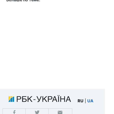
RU
|
UA