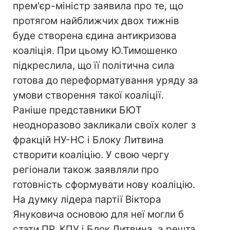
прем'єр-міністр заявила про те, що
протягом найближчих двох тижнів
буде створена єдина антикризова
коаліція. При цьому Ю.Тимошенко
підкреслила, що її політична сила
готова до переформатування уряду за
умови створення такої коаліції.
Раніше представники БЮТ
неодноразово закликали своїх колег з
фракцій НУ-НС і Блоку Литвина
створити коаліцію. У свою чергу
регіонали також заявляли про
готовність сформувати нову коаліцію.
На думку лідера партії Віктора
Януковича основою для неї могли б
стати ПР, КПУ і Блок Литвина, а решта