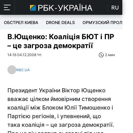
RU
ОБСТРЕЛ КИЕВА
DRONE DEALS
ОРМУЗСКИЙ ПРОЛИВ
В.Ющенко: Коаліція БЮТ і ПР
– це загроза демократії
14:16 04.12.2008 Чт
2 мин
RBC.UA
Президент України Віктор Ющенко
вважає цілком ймовірним створення
коаліції між Блоком Юлії Тимошенко і
Партією регіонів, і упевнений, що
така коаліція – це загроза демократії.