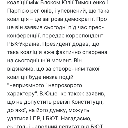
коаліції між Блоком Юлії Тимошенко і
Партією регіонів, і упевнений, що така
коаліція – це загроза демократії. Про
це він заявив сьогодні під час прес-
конференції, передає кореспондент
РБК-Україна. Президент додав, що
така коаліція вже фактично створена
на сьогоднішній момент. Він
відзначив, що за створенням такої
коаліції буде низка подій
"неприємного і непрозорого
характеру". В.Ющенко також заявив,
що не допустить ревізії Конституції,
до якої, на його думку, можуть
удатися і ПР, і БЮТ. Нагадаємо,
сьогодні народний депутат від БЮТ