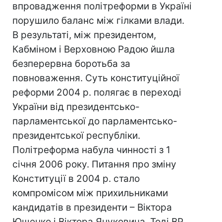
впровадження політреформи в Україні
порушило баланс між гілками влади.
В результаті, між президентом,
Кабміном і Верховною Радою йшла
безперервна боротьба за
повноваження. Суть конституційної
реформи 2004 р. полягає в переході
України від президентсько-
парламентської до парламентсько-
президентської республіки.
Політреформа набула чинності з 1
січня 2006 року. Питання про зміну
Конституції в 2004 р. стало
компромісом між прихильниками
кандидатів в президенти – Віктора
Ющенко і Віктора Януковича. Тоді ВР