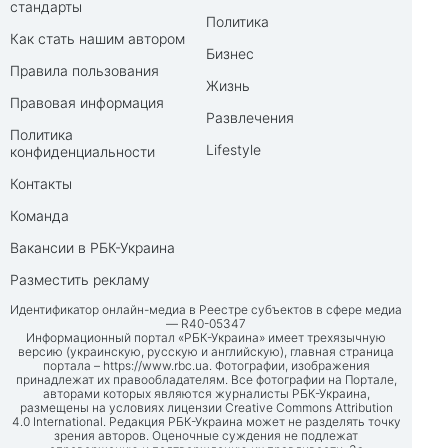
стандарты
Политика
Как стать нашим автором
Бизнес
Правила пользования
Жизнь
Правовая информация
Развлечения
Политика
Lifestyle
конфиденциальности
Контакты
Команда
Вакансии в РБК-Украина
Разместить рекламу
Идентификатор онлайн-медиа в Реестре субъектов в сфере медиа
— R40-05347
Информационный портал «РБК-Украина» имеет трехязычную
версию (украинскую, русскую и английскую), главная страница
портала –
https://www.rbc.ua
. Фотографии, изображения
принадлежат их правообладателям. Все фотографии на Портале,
авторами которых являются журналисты РБК-Украина,
размещены на условиях лицензии Creative Commons Attribution
4.0 International. Редакция РБК-Украина может не разделять точку
зрения авторов. Оценочные суждения не подлежат