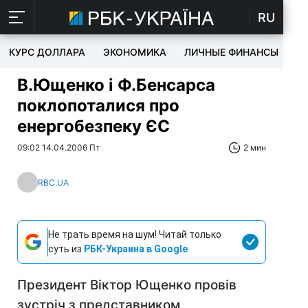
RU
КУРС ДОЛЛАРА
ЭКОНОМИКА
ЛИЧНЫЕ ФИНАНСЫ
T
В.Ющенко і Ф.Бенсарса
поклопоталися про
енергобезпеку ЄС
09:02 14.04.2006 Пт
2 мин
RBC.UA
Не трать время на шум! Читай только
суть из
РБК-Украина в Google
Президент Віктор Ющенко провів
зустріч з представником