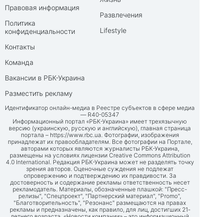
Правовая информация
Развлечения
Политика
Lifestyle
конфиденциальности
Контакты
Команда
Вакансии в РБК-Украина
Разместить рекламу
Идентификатор онлайн-медиа в Реестре субъектов в сфере медиа
— R40-05347
Информационный портал «РБК-Украина» имеет трехязычную
версию (украинскую, русскую и английскую), главная страница
портала –
https://www.rbc.ua
. Фотографии, изображения
принадлежат их правообладателям. Все фотографии на Портале,
авторами которых являются журналисты РБК-Украина,
размещены на условиях лицензии Creative Commons Attribution
4.0 International. Редакция РБК-Украина может не разделять точку
зрения авторов. Оценочные суждения не подлежат
опровержению и подтверждению их правдивости. За
достоверность и содержание рекламы ответственность несет
рекламодатель. Материалы, обозначенные плашкой: "Пресс-
релизы", "Спецпроект", "Партнерский материал", "Promo",
"Благотворительность", "Резонанс" размещаются на правах
рекламы и предназначены, как правило, для лиц, достигших 21-
летнего возраста. «Новости компании» – это информационный