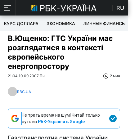
RU
КУРС ДОЛЛАРА
ЭКОНОМИКА
ЛИЧНЫЕ ФИНАНСЫ
T
В.Ющенко: ГТС України має
розглядатися в контексті
європейського
енергопростору
21:04 10.09.2007 Пн
2 мин
RBC.UA
Не трать время на шум! Читай только
суть из
РБК-Украина в Google
Газотранспортна система України