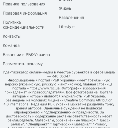
Правила пользования
Жизнь
Правовая информация
Развлечения
Политика
Lifestyle
конфиденциальности
Контакты
Команда
Вакансии в РБК-Украина
Разместить рекламу
Идентификатор онлайн-медиа в Реестре субъектов в сфере медиа
— R40-05347
Информационный портал «РБК-Украина» имеет трехязычную
версию (украинскую, русскую и английскую), главная страница
портала –
https://www.rbc.ua
. Фотографии, изображения
принадлежат их правообладателям. Все фотографии на Портале,
авторами которых являются журналисты РБК-Украина,
размещены на условиях лицензии Creative Commons Attribution
4.0 International. Редакция РБК-Украина может не разделять точку
зрения авторов. Оценочные суждения не подлежат
опровержению и подтверждению их правдивости. За
достоверность и содержание рекламы ответственность несет
рекламодатель. Материалы, обозначенные плашкой: "Пресс-
релизы", "Спецпроект", "Партнерский материал", "Promo",