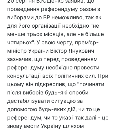
20 серпня В.Ющенко заявив, що
проведення референдуму разом з
виборами до ВР неможливо, так як
для його організації необхідно "не
менше трьох місяців, але не більше
чотирьох". У свою чергу, прем'єр-
міністр України Віктор Янукович
зазначив, що перед проведенням
референдуму необхідно провести
консультації всіх політичних сил. При
цьому він підкреслив, що "починати
після виборів будь-які спроби
дестабілізувати ситуацію за
допомогою будь-яких дій, чи то це
референдум, чи то указ і так далі - це
знову вести Україну шляхом