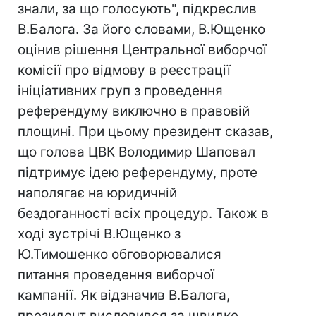
знали, за що голосують", підкреслив
В.Балога. За його словами, В.Ющенко
оцінив рішення Центральної виборчої
комісії про відмову в реєстрації
ініціативних груп з проведення
референдуму виключно в правовій
площині. При цьому президент сказав,
що голова ЦВК Володимир Шаповал
підтримує ідею референдуму, проте
наполягає на юридичній
бездоганності всіх процедур. Також в
ході зустрічі В.Ющенко з
Ю.Тимошенко обговорювалися
питання проведення виборчої
кампанії. Як відзначив В.Балога,
президент висловився за швидке