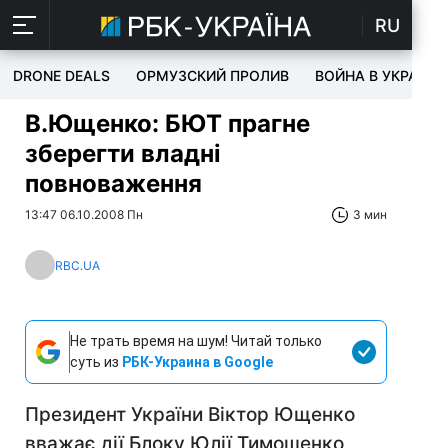
RU
DRONE DEALS
ОРМУЗСКИЙ ПРОЛИВ
ВОЙНА В УКРАИНЕ
В.Ющенко: БЮТ прагне
зберегти владні
повноваження
13:47 06.10.2008 Пн
3 мин
RBC.UA
Не трать время на шум! Читай только
суть из
РБК-Украина в Google
Президент України Віктор Ющенко
вважає дії Блоку Юлії Тимошенко