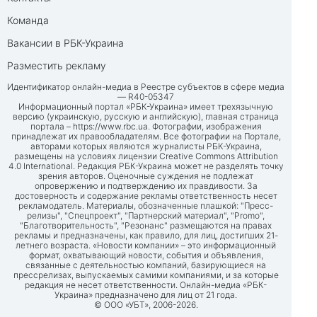
Команда
Вакансии в РБК-Украина
Разместить рекламу
Идентификатор онлайн-медиа в Реестре субъектов в сфере медиа
— R40-05347
Информационный портал «РБК-Украина» имеет трехязычную
версию (украинскую, русскую и английскую), главная страница
портала –
https://www.rbc.ua
. Фотографии, изображения
принадлежат их правообладателям. Все фотографии на Портале,
авторами которых являются журналисты РБК-Украина,
размещены на условиях лицензии Creative Commons Attribution
4.0 International. Редакция РБК-Украина может не разделять точку
зрения авторов. Оценочные суждения не подлежат
опровержению и подтверждению их правдивости. За
достоверность и содержание рекламы ответственность несет
рекламодатель. Материалы, обозначенные плашкой: "Пресс-
релизы", "Спецпроект", "Партнерский материал", "Promo",
"Благотворительность", "Резонанс" размещаются на правах
рекламы и предназначены, как правило, для лиц, достигших 21-
летнего возраста. «Новости компании» – это информационный
формат, охватывающий новости, события и объявления,
связанные с деятельностью компаний, базирующиеся на
прессрелизах, выпускаемых самими компаниями, и за которые
редакция не несет ответственности. Онлайн-медиа «РБК-
Украина» предназначено для лиц от 21 года.
© ООО «УБТ», 2006-2026.