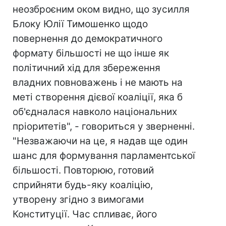
неозброєним оком видно, що зусилля
Блоку Юлії Тимошенко щодо
повернення до демократичного
формату більшості не що інше як
політичний хід для збереження
владних повноважень і не мають на
меті створення дієвої коаліції, яка б
об'єдналася навколо національних
пріоритетів", - говориться у зверненні.
"Незважаючи на це, я надав ще один
шанс для формування парламентської
більшості. Повторюю, готовий
сприйняти будь-яку коаліцію,
утворену згідно з вимогами
Конституції. Час спливає, його