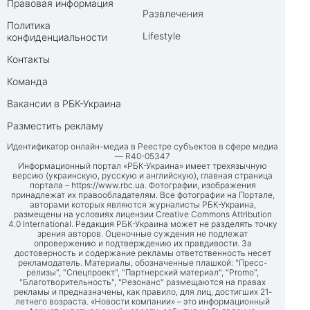
Правовая информация
Развлечения
Политика
Lifestyle
конфиденциальности
Контакты
Команда
Вакансии в РБК-Украина
Разместить рекламу
Идентификатор онлайн-медиа в Реестре субъектов в сфере медиа
— R40-05347
Информационный портал «РБК-Украина» имеет трехязычную
версию (украинскую, русскую и английскую), главная страница
портала –
https://www.rbc.ua
. Фотографии, изображения
принадлежат их правообладателям. Все фотографии на Портале,
авторами которых являются журналисты РБК-Украина,
размещены на условиях лицензии Creative Commons Attribution
4.0 International. Редакция РБК-Украина может не разделять точку
зрения авторов. Оценочные суждения не подлежат
опровержению и подтверждению их правдивости. За
достоверность и содержание рекламы ответственность несет
рекламодатель. Материалы, обозначенные плашкой: "Пресс-
релизы", "Спецпроект", "Партнерский материал", "Promo",
"Благотворительность", "Резонанс" размещаются на правах
рекламы и предназначены, как правило, для лиц, достигших 21-
летнего возраста. «Новости компании» – это информационный