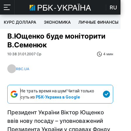
RU
КУРС ДОЛЛАРА
ЭКОНОМИКА
ЛИЧНЫЕ ФИНАНСЫ
T
В.Ющенко буде моніторити
В.Семенюк
10:38 31.01.2007 Ср
4 мин
RBC.UA
Не трать время на шум! Читай только
суть из
РБК-Украина в Google
Президент України Віктор Ющенко
ввів нову посаду – уповноважений
Президента України у справах Фонду