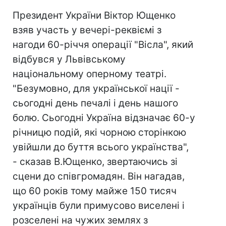
Президент України Віктор Ющенко
взяв участь у вечері-реквіємі з
нагоди 60-річчя операції "Вісла", який
відбувся у Львівському
національному оперному театрі.
"Безумовно, для української нації -
сьогодні день печалі і день нашого
болю. Сьогодні Україна відзначає 60-у
річницю подій, які чорною сторінкою
увійшли до буття всього українства",
- сказав В.Ющенко, звертаючись зі
сцени до співгромадян. Він нагадав,
що 60 років тому майже 150 тисяч
українців були примусово виселені і
розселені на чужих землях з