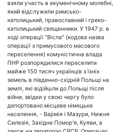
взяли участь в екуменічному молебні,
який відслужили римсько-
католицький, православний і греко-
католицький священники. У 1947 р. в
ході операції "Вісла" (кодова назва
операції з примусового масового
переселення) комуністична влада
ПНР розпорядилися переселити
майже 150 тисяч українців з їхніх
земель в південно-східній Польщі на
землі, які відійшли до Польщі після
війни, звідки у свою чергу було
депортовано місцеве німецьке
населення, - Вармія і Мазури, Нижня
Силезія, Західне Помор'я, Куяви, а
також на територію СРСР. Операцію