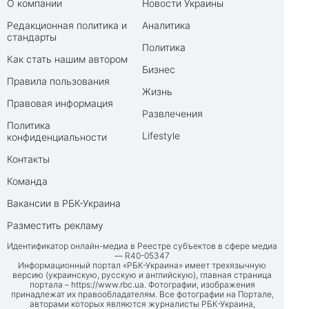
О компании
Новости Украины
Редакционная политика и
Аналитика
стандарты
Политика
Как стать нашим автором
Бизнес
Правила пользования
Жизнь
Правовая информация
Развлечения
Политика
Lifestyle
конфиденциальности
Контакты
Команда
Вакансии в РБК-Украина
Разместить рекламу
Идентификатор онлайн-медиа в Реестре субъектов в сфере медиа
— R40-05347
Информационный портал «РБК-Украина» имеет трехязычную
версию (украинскую, русскую и английскую), главная страница
портала –
https://www.rbc.ua
. Фотографии, изображения
принадлежат их правообладателям. Все фотографии на Портале,
авторами которых являются журналисты РБК-Украина,