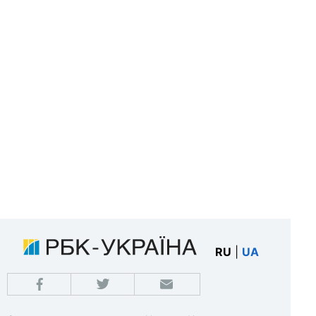
RU
|
UA