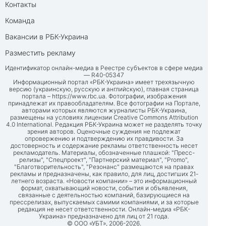
Контакты
Команда
Вакансии в РБК-Украина
Разместить рекламу
Идентификатор онлайн-медиа в Реестре субъектов в сфере медиа
— R40-05347
Информационный портал «РБК-Украина» имеет трехязычную
версию (украинскую, русскую и английскую), главная страница
портала –
https://www.rbc.ua
. Фотографии, изображения
принадлежат их правообладателям. Все фотографии на Портале,
авторами которых являются журналисты РБК-Украина,
размещены на условиях лицензии Creative Commons Attribution
4.0 International. Редакция РБК-Украина может не разделять точку
зрения авторов. Оценочные суждения не подлежат
опровержению и подтверждению их правдивости. За
достоверность и содержание рекламы ответственность несет
рекламодатель. Материалы, обозначенные плашкой: "Пресс-
релизы", "Спецпроект", "Партнерский материал", "Promo",
"Благотворительность", "Резонанс" размещаются на правах
рекламы и предназначены, как правило, для лиц, достигших 21-
летнего возраста. «Новости компании» – это информационный
формат, охватывающий новости, события и объявления,
связанные с деятельностью компаний, базирующиеся на
прессрелизах, выпускаемых самими компаниями, и за которые
редакция не несет ответственности. Онлайн-медиа «РБК-
Украина» предназначено для лиц от 21 года.
© ООО «УБТ», 2006-2026.