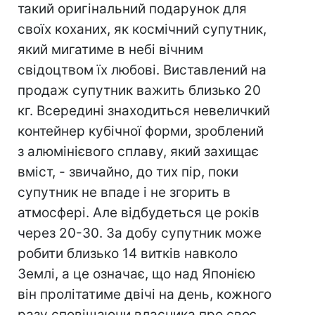
такий оригінальний подарунок для
своїх коханих, як космічний супутник,
який мигатиме в небі вічним
свідоцтвом їх любові. Виставлений на
продаж супутник важить близько 20
кг. Всередині знаходиться невеличкий
контейнер кубічної форми, зроблений
з алюмінієвого сплаву, який захищає
вміст, - звичайно, до тих пір, поки
супутник не впаде і не згорить в
атмосфері. Але відбудеться це років
через 20-30. За добу супутник може
робити близько 14 витків навколо
Землі, а це означає, що над Японією
він пролітатиме двічі на день, кожного
разу сповіщаючи власника про своє