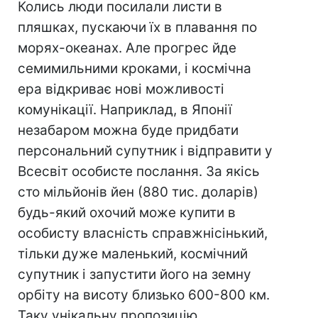
Колись люди посилали листи в
пляшках, пускаючи їх в плавання по
морях-океанах. Але прогрес йде
семимильними кроками, і космічна
ера відкриває нові можливості
комунікації. Наприклад, в Японії
незабаром можна буде придбати
персональний супутник і відправити у
Всесвіт особисте послання. За якісь
сто мільйонів йен (880 тис. доларів)
будь-який охочий може купити в
особисту власність справжнісінький,
тільки дуже маленький, космічний
супутник і запустити його на земну
орбіту на висоту близько 600-800 км.
Таку унікальну пропозицію