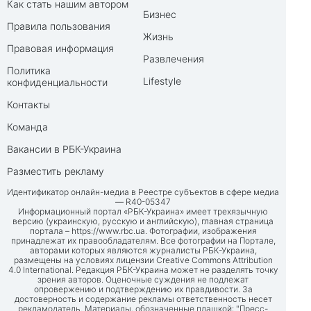
Как стать нашим автором
Бизнес
Правила пользования
Жизнь
Правовая информация
Развлечения
Политика
Lifestyle
конфиденциальности
Контакты
Команда
Вакансии в РБК-Украина
Разместить рекламу
Идентификатор онлайн-медиа в Реестре субъектов в сфере медиа
— R40-05347
Информационный портал «РБК-Украина» имеет трехязычную
версию (украинскую, русскую и английскую), главная страница
портала –
https://www.rbc.ua
. Фотографии, изображения
принадлежат их правообладателям. Все фотографии на Портале,
авторами которых являются журналисты РБК-Украина,
размещены на условиях лицензии Creative Commons Attribution
4.0 International. Редакция РБК-Украина может не разделять точку
зрения авторов. Оценочные суждения не подлежат
опровержению и подтверждению их правдивости. За
достоверность и содержание рекламы ответственность несет
рекламодатель. Материалы, обозначенные плашкой: "Пресс-