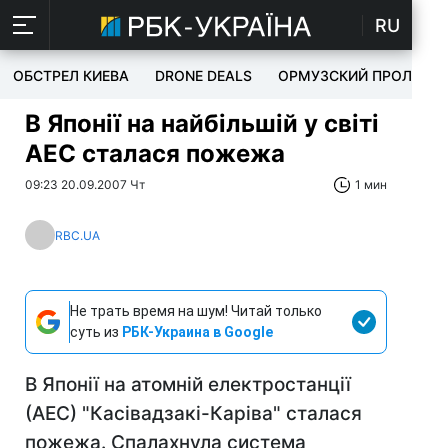
RU
ОБСТРЕЛ КИЕВА
DRONE DEALS
ОРМУЗСКИЙ ПРОЛИВ
В Японії на найбільшій у світі
АЕС сталася пожежа
09:23 20.09.2007 Чт
1 мин
RBC.UA
Не трать время на шум! Читай только
суть из
РБК-Украина в Google
В Японії на атомній електростанції
(АЕС) "Касівадзакі-Каріва" сталася
пожежа. Спалахнула система