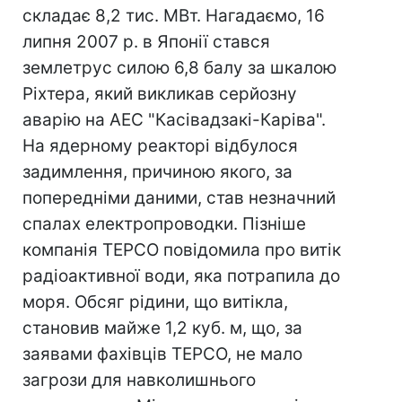
складає 8,2 тис. МВт. Нагадаємо, 16
липня 2007 р. в Японії стався
землетрус силою 6,8 балу за шкалою
Ріхтера, який викликав серйозну
аварію на АЕС "Касівадзакі-Каріва".
На ядерному реакторі відбулося
задимлення, причиною якого, за
попередніми даними, став незначний
спалах електропроводки. Пізніше
компанія TEPCO повідомила про витік
радіоактивної води, яка потрапила до
моря. Обсяг рідини, що витікла,
становив майже 1,2 куб. м, що, за
заявами фахівців TEPCO, не мало
загрози для навколишнього