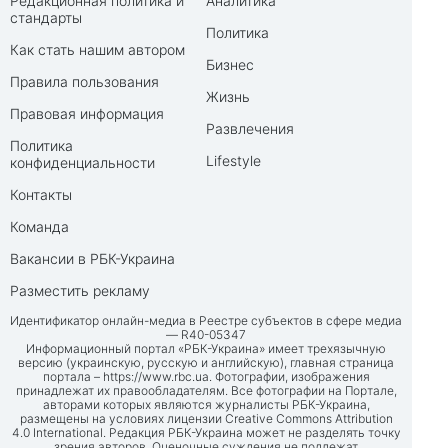
Редакционная политика и
Аналитика
стандарты
Политика
Как стать нашим автором
Бизнес
Правила пользования
Жизнь
Правовая информация
Развлечения
Политика
Lifestyle
конфиденциальности
Контакты
Команда
Вакансии в РБК-Украина
Разместить рекламу
Идентификатор онлайн-медиа в Реестре субъектов в сфере медиа
— R40-05347
Информационный портал «РБК-Украина» имеет трехязычную
версию (украинскую, русскую и английскую), главная страница
портала –
https://www.rbc.ua
. Фотографии, изображения
принадлежат их правообладателям. Все фотографии на Портале,
авторами которых являются журналисты РБК-Украина,
размещены на условиях лицензии Creative Commons Attribution
4.0 International. Редакция РБК-Украина может не разделять точку
зрения авторов. Оценочные суждения не подлежат