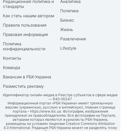
Редакционная политика и
Аналитика
стандарты
Политика
Как стать нашим автором
Бизнес
Правила пользования
Жизнь
Правовая информация
Развлечения
Политика
Lifestyle
конфиденциальности
Контакты
Команда
Вакансии в РБК-Украина
Разместить рекламу
Идентификатор онлайн-медиа в Реестре субъектов в сфере медиа
— R40-05347
Информационный портал «РБК-Украина» имеет трехязычную
версию (украинскую, русскую и английскую), главная страница
портала –
https://www.rbc.ua
. Фотографии, изображения
принадлежат их правообладателям. Все фотографии на Портале,
авторами которых являются журналисты РБК-Украина,
размещены на условиях лицензии Creative Commons Attribution
4.0 International. Редакция РБК-Украина может не разделять точку