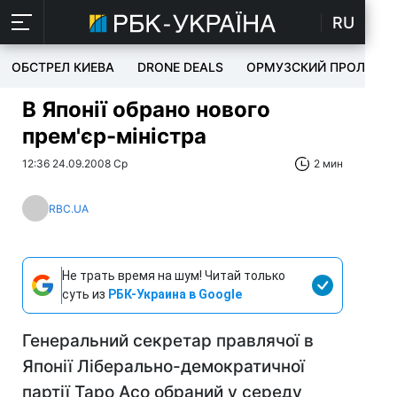
RU
ОБСТРЕЛ КИЕВА
DRONE DEALS
ОРМУЗСКИЙ ПРОЛИВ
В Японії обрано нового
прем'єр-міністра
12:36 24.09.2008 Ср
2 мин
RBC.UA
Не трать время на шум! Читай только
суть из
РБК-Украина в Google
Генеральний секретар правлячої в
Японії Ліберально-демократичної
партії Таро Асо обраний у середу