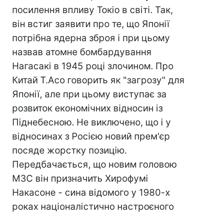
посилення впливу Токіо в світі. Так,
він встиг заявити про те, що Японії
потрібна ядерна зброя і при цьому
назвав атомне бомбардування
Нагасакі в 1945 році злочином. Про
Китай Т.Асо говорить як "загрозу" для
Японії, але при цьому виступає за
розвиток економічних відносин із
Піднебесною. Не виключено, що і у
відносинах з Росією новий прем'єр
посяде жорстку позицію.
Передбачається, що новим головою
МЗС він призначить Хирофумі
Накасоне - сина відомого у 1980-х
роках націоналістично настроєного