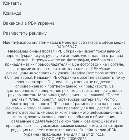
Контакты
Команда
Вакансии в РБК-Украина
Разместить рекламу
Идентификатор онлайн-медиа в Реестре субъектов в сфере медиа
— R40-05347
Информационный портал «РБК-Украина» имеет трехязычную
версию (украинскую, русскую и английскую), главная страница
портала –
https://www.rbc.ua
. Фотографии, изображения
принадлежат их правообладателям. Все фотографии на Портале,
авторами которых являются журналисты РБК-Украина,
размещены на условиях лицензии Creative Commons Attribution
4.0 International. Редакция РБК-Украина может не разделять точку
зрения авторов. Оценочные суждения не подлежат
опровержению и подтверждению их правдивости. За
достоверность и содержание рекламы ответственность несет
рекламодатель. Материалы, обозначенные плашкой: "Пресс-
релизы", "Спецпроект", "Партнерский материал", "Promo",
"Благотворительность", "Резонанс" размещаются на правах
рекламы и предназначены, как правило, для лиц, достигших 21-
летнего возраста. «Новости компании» – это информационный
формат, охватывающий новости, события и объявления,
связанные с деятельностью компаний, базирующиеся на
прессрелизах, выпускаемых самими компаниями, и за которые
редакция не несет ответственности. Онлайн-медиа «РБК-
Украина» предназначено для лиц от 21 года.
© ООО «УБТ», 2006-2026.