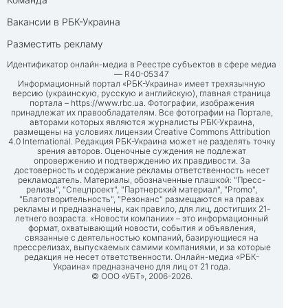
Вакансии в РБК-Украина
Разместить рекламу
Идентификатор онлайн-медиа в Реестре субъектов в сфере медиа
— R40-05347
Информационный портал «РБК-Украина» имеет трехязычную
версию (украинскую, русскую и английскую), главная страница
портала –
https://www.rbc.ua
. Фотографии, изображения
принадлежат их правообладателям. Все фотографии на Портале,
авторами которых являются журналисты РБК-Украина,
размещены на условиях лицензии Creative Commons Attribution
4.0 International. Редакция РБК-Украина может не разделять точку
зрения авторов. Оценочные суждения не подлежат
опровержению и подтверждению их правдивости. За
достоверность и содержание рекламы ответственность несет
рекламодатель. Материалы, обозначенные плашкой: "Пресс-
релизы", "Спецпроект", "Партнерский материал", "Promo",
"Благотворительность", "Резонанс" размещаются на правах
рекламы и предназначены, как правило, для лиц, достигших 21-
летнего возраста. «Новости компании» – это информационный
формат, охватывающий новости, события и объявления,
связанные с деятельностью компаний, базирующиеся на
прессрелизах, выпускаемых самими компаниями, и за которые
редакция не несет ответственности. Онлайн-медиа «РБК-
Украина» предназначено для лиц от 21 года.
© ООО «УБТ», 2006-2026.