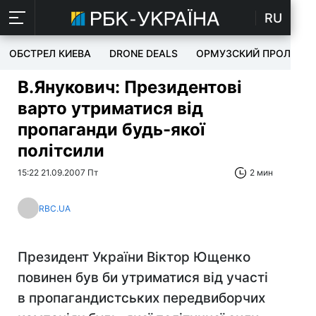
RU
ОБСТРЕЛ КИЕВА
DRONE DEALS
ОРМУЗСКИЙ ПРОЛИВ
В.Янукович: Президентові
варто утриматися від
пропаганди будь-якої
політсили
15:22 21.09.2007 Пт
2 мин
RBC.UA
Президент України Віктор Ющенко
повинен був би утриматися від участі
в пропагандистських передвиборчих