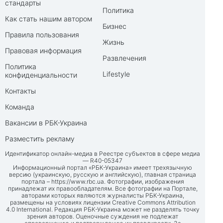
стандарты
Политика
Как стать нашим автором
Бизнес
Правила пользования
Жизнь
Правовая информация
Развлечения
Политика
Lifestyle
конфиденциальности
Контакты
Команда
Вакансии в РБК-Украина
Разместить рекламу
Идентификатор онлайн-медиа в Реестре субъектов в сфере медиа
— R40-05347
Информационный портал «РБК-Украина» имеет трехязычную
версию (украинскую, русскую и английскую), главная страница
портала –
https://www.rbc.ua
. Фотографии, изображения
принадлежат их правообладателям. Все фотографии на Портале,
авторами которых являются журналисты РБК-Украина,
размещены на условиях лицензии Creative Commons Attribution
4.0 International. Редакция РБК-Украина может не разделять точку
зрения авторов. Оценочные суждения не подлежат