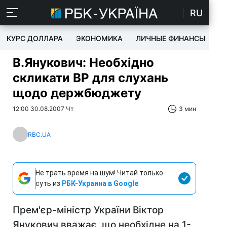
RU
КУРС ДОЛЛАРА
ЭКОНОМИКА
ЛИЧНЫЕ ФИНАНСЫ
T
В.Янукович: Необхідно
скликати ВР для слухань
щодо держбюджету
12:00 30.08.2007 Чт
3 мин
RBC.UA
Не трать время на шум! Читай только
суть из
РБК-Украина в Google
Прем'єр-міністр України Віктор
Янукович вважає, що необхідне на 1-