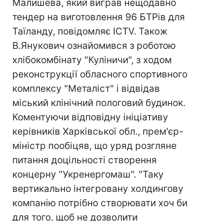
Малишева, який виграв нещодавно
тендер на виготовлення 96 БТРів для
Таїланду, повідомляє ICTV. Також
В.Янукович ознайомився з роботою
хлібокомбінату "Куліничи", з ходом
реконструкції обласного спортивного
комплексу "Металіст" і відвідав
міський клінічний пологовий будинок.
Коментуючи відповідну ініціативу
керівників Харківської обл., прем'єр-
міністр пообіцяв, що уряд розгляне
питання доцільності створення
концерну "Укренергомаш". "Таку
вертикально інтегровану холдингову
компанію потрібно створювати хоч би
для того, щоб не дозволити