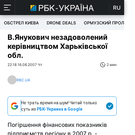
RU
ОБСТРЕЛ КИЕВА
DRONE DEALS
ОРМУЗСКИЙ ПРОЛИВ
В.Янукович незадоволений
керівництвом Харьківської
обл.
22:18 16.08.2007 Чт
2 мин
RBC.UA
Не трать время на шум! Читай только
суть из
РБК-Украина в Google
Погіршення фінансових показників
підприємств регіону в 2007 р. -