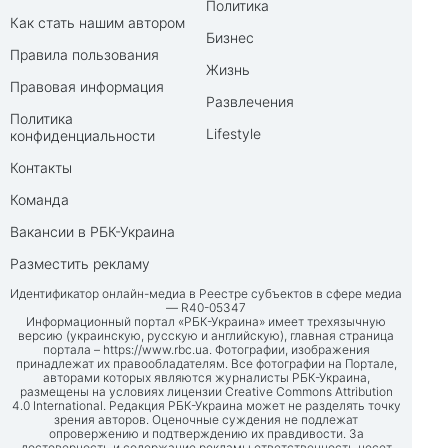
Политика
Как стать нашим автором
Бизнес
Правила пользования
Жизнь
Правовая информация
Развлечения
Политика
Lifestyle
конфиденциальности
Контакты
Команда
Вакансии в РБК-Украина
Разместить рекламу
Идентификатор онлайн-медиа в Реестре субъектов в сфере медиа
— R40-05347
Информационный портал «РБК-Украина» имеет трехязычную
версию (украинскую, русскую и английскую), главная страница
портала –
https://www.rbc.ua
. Фотографии, изображения
принадлежат их правообладателям. Все фотографии на Портале,
авторами которых являются журналисты РБК-Украина,
размещены на условиях лицензии Creative Commons Attribution
4.0 International. Редакция РБК-Украина может не разделять точку
зрения авторов. Оценочные суждения не подлежат
опровержению и подтверждению их правдивости. За
достоверность и содержание рекламы ответственность несет