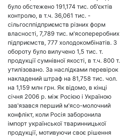
було обстежено 191,174 тис. об'єктів
контролю, в т.ч. 36,061 тис. -
сільгосппідприємств різних форм
власності, 7,789 тис. м'ясопереробних
підприємств, 777 холодокомбінатів. З
обороту було вилучено 1,5 тис. т.
продукції сумнівної якості, в т.ч. 800 т.
утилізовано. За наслідками перевірок
накладений штраф на 81,758 тис. чол.
на 1,159 млн грн. Як відомо, в кінці
січня 2006 р. між Росією і Україною
зав'язався перший м'ясо-молочний
конфлікт, коли Росія заборонила
імпорт української тваринницької
продукції, мотивуючи своє рішення