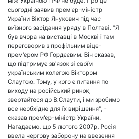
між Україною і РФ не буде. Про це
сьогодні заявив прем'єр-міністр
України Віктор Янукович під час
виїзного засідання уряду в Полтаві. "Я
був вчора на виставці в Москві і там
переговорив з профільним віце-
прем'єром РФ Гордєєвим. Він сказав,
що підтримує зв'язок зі своїм
українським колегою Віктором
Слаутою. Тому, у кого є питання по
виходу на російський ринок,
звертайтеся до В.Слаути, і ми зробимо
все необхідне для їх вирішення", -
сказав прем'єр-міністр України.
Нагадаємо, що 5 лютого 2007р. Росія
ввела чергову заборону на ввезення