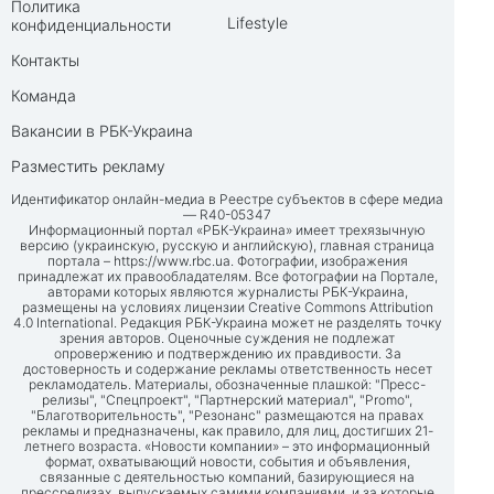
Политика
Lifestyle
конфиденциальности
Контакты
Команда
Вакансии в РБК-Украина
Разместить рекламу
Идентификатор онлайн-медиа в Реестре субъектов в сфере медиа
— R40-05347
Информационный портал «РБК-Украина» имеет трехязычную
версию (украинскую, русскую и английскую), главная страница
портала –
https://www.rbc.ua
. Фотографии, изображения
принадлежат их правообладателям. Все фотографии на Портале,
авторами которых являются журналисты РБК-Украина,
размещены на условиях лицензии Creative Commons Attribution
4.0 International. Редакция РБК-Украина может не разделять точку
зрения авторов. Оценочные суждения не подлежат
опровержению и подтверждению их правдивости. За
достоверность и содержание рекламы ответственность несет
рекламодатель. Материалы, обозначенные плашкой: "Пресс-
релизы", "Спецпроект", "Партнерский материал", "Promo",
"Благотворительность", "Резонанс" размещаются на правах
рекламы и предназначены, как правило, для лиц, достигших 21-
летнего возраста. «Новости компании» – это информационный
формат, охватывающий новости, события и объявления,
связанные с деятельностью компаний, базирующиеся на
прессрелизах, выпускаемых самими компаниями, и за которые