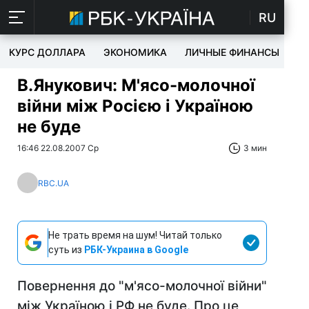
RU
КУРС ДОЛЛАРА
ЭКОНОМИКА
ЛИЧНЫЕ ФИНАНСЫ
T
В.Янукович: М'ясо-молочної
війни між Росією і Україною
не буде
16:46 22.08.2007 Ср
3 мин
RBC.UA
Не трать время на шум! Читай только
суть из
РБК-Украина в Google
Повернення до "м'ясо-молочної війни"
між Україною і РФ не буде. Про це