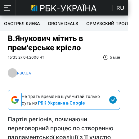
RU
ОБСТРЕЛ КИЕВА
DRONE DEALS
ОРМУЗСКИЙ ПРОЛИВ
В.Янукович мітить в
прем'єрське крісло
15:35 27.04.2006 Чт
5 мин
RBC.UA
Не трать время на шум! Читай только
суть из
РБК-Украина в Google
Партія регіонів, починаючи
переговорний процес по створенню
парламентської коаліції з її участю,